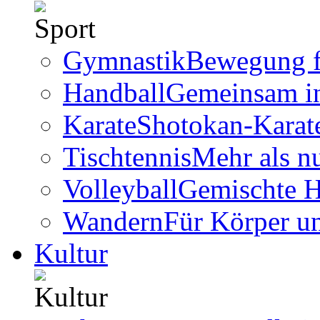
Gymnastik
Bewegung f
Handball
Gemeinsam i
Karate
Shotokan-Karate
Tischtennis
Mehr als n
Volleyball
Gemischte 
Wandern
Für Körper u
Kultur