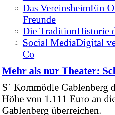
Das Vereinsheim
Ein O
Freunde
Die Tradition
Historie
Social Media
Digital v
Co
Mehr als nur Theater: S
S´ Kommödle Gablenberg du
Höhe von 1.111 Euro an di
Gablenberg überreichen.