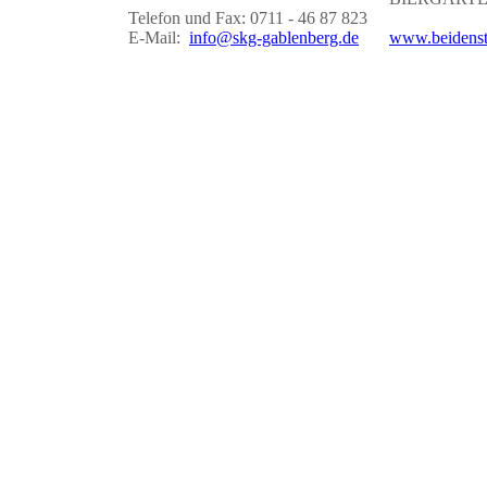
Telefon und Fax: 0711 - 46 87 823
E-Mail:
info@skg-gablenberg.de
www.beidenst