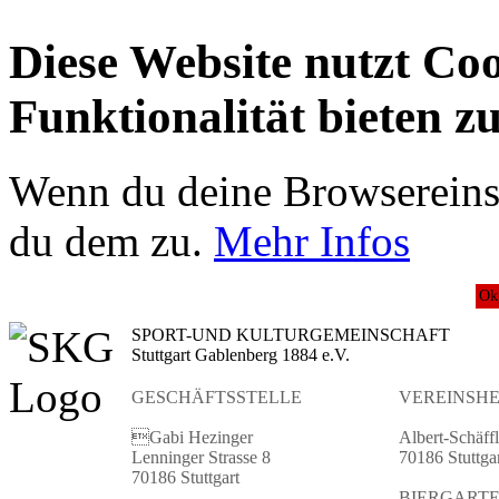
Diese Website nutzt Co
Funktionalität bieten z
Wenn du deine Browsereinst
du dem zu.
Mehr Infos
Ok
SPORT-UND KULTURGEMEINSCHAFT
Stuttgart Gablenberg 1884 e.V.
GESCHÄFTSSTELLE
VEREINSHE
Gabi Hezinger
Albert-Schäffl
Lenninger Strasse 8
70186 Stuttga
70186 Stuttgart
BIERGART