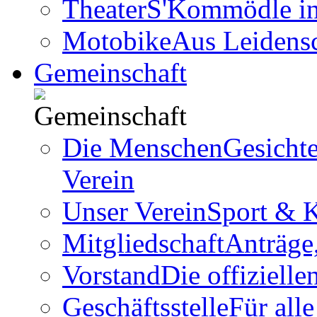
Theater
S'Kommödle in 
Motobike
Aus Leidens
Gemeinschaft
Die Menschen
Gesicht
Verein
Unser Verein
Sport & K
Mitgliedschaft
Anträge
Vorstand
Die offizielle
Geschäftsstelle
Für all