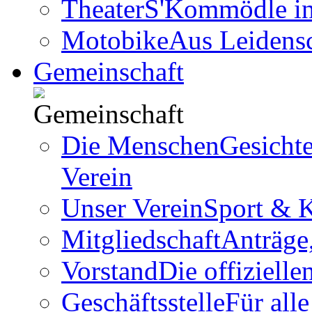
Theater
S'Kommödle in 
Motobike
Aus Leidens
Gemeinschaft
Die Menschen
Gesicht
Verein
Unser Verein
Sport & K
Mitgliedschaft
Anträge
Vorstand
Die offizielle
Geschäftsstelle
Für all