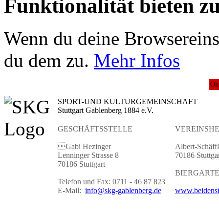
Funktionalität bieten z
Wenn du deine Browsereinst
du dem zu.
Mehr Infos
Ok
SPORT-UND KULTURGEMEINSCHAFT
Stuttgart Gablenberg 1884 e.V.
GESCHÄFTSSTELLE
VEREINSHE
Gabi Hezinger
Albert-Schäffl
Lenninger Strasse 8
70186 Stuttga
70186 Stuttgart
BIERGART
Telefon und Fax: 0711 - 46 87 823
E-Mail:
info@skg-gablenberg.de
www.beidenst