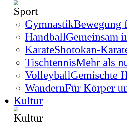
Gymnastik
Bewegung f
Handball
Gemeinsam i
Karate
Shotokan-Karate
Tischtennis
Mehr als n
Volleyball
Gemischte 
Wandern
Für Körper u
Kultur