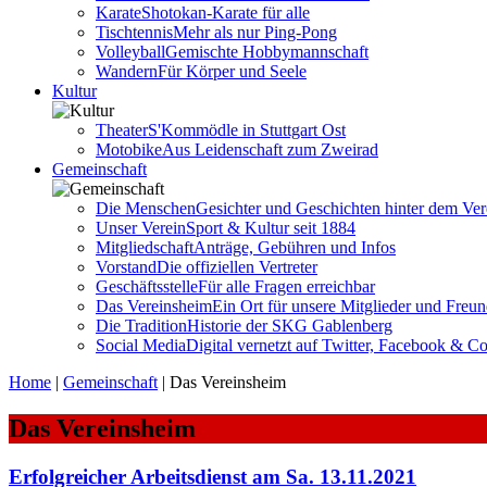
Karate
Shotokan-Karate für alle
Tischtennis
Mehr als nur Ping-Pong
Volleyball
Gemischte Hobbymannschaft
Wandern
Für Körper und Seele
Kultur
Theater
S'Kommödle in Stuttgart Ost
Motobike
Aus Leidenschaft zum Zweirad
Gemeinschaft
Die Menschen
Gesichter und Geschichten hinter dem Ver
Unser Verein
Sport & Kultur seit 1884
Mitgliedschaft
Anträge, Gebühren und Infos
Vorstand
Die offiziellen Vertreter
Geschäftsstelle
Für alle Fragen erreichbar
Das Vereinsheim
Ein Ort für unsere Mitglieder und Freu
Die Tradition
Historie der SKG Gablenberg
Social Media
Digital vernetzt auf Twitter, Facebook & C
Home
|
Gemeinschaft
|
Das Vereinsheim
Das Vereinsheim
Erfolgreicher Arbeitsdienst am Sa. 13.11.2021