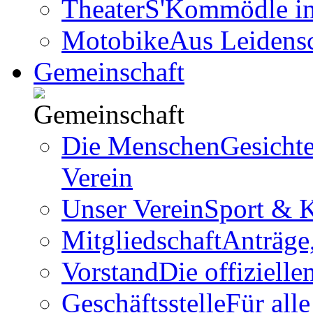
Theater
S'Kommödle in 
Motobike
Aus Leidens
Gemeinschaft
Die Menschen
Gesicht
Verein
Unser Verein
Sport & K
Mitgliedschaft
Anträge
Vorstand
Die offizielle
Geschäftsstelle
Für all