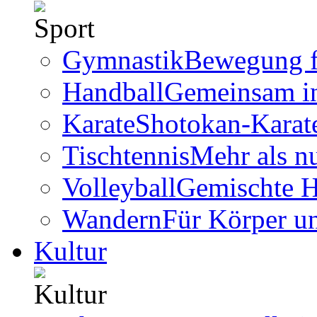
Gymnastik
Bewegung f
Handball
Gemeinsam i
Karate
Shotokan-Karate
Tischtennis
Mehr als n
Volleyball
Gemischte 
Wandern
Für Körper u
Kultur