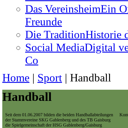
Das Vereinsheim
Ein O
Freunde
Die Tradition
Historie
Social Media
Digital v
Co
Home
|
Sport
|
Handball
Handball
Seit dem 01.06.2007 bilden die beiden Handballabteilungen
Kont
der Stammvereine SKG Gablenberg und des TB Gaisburg
die Spielgemeinschaft der HSG Gablenberg/Gaisburg