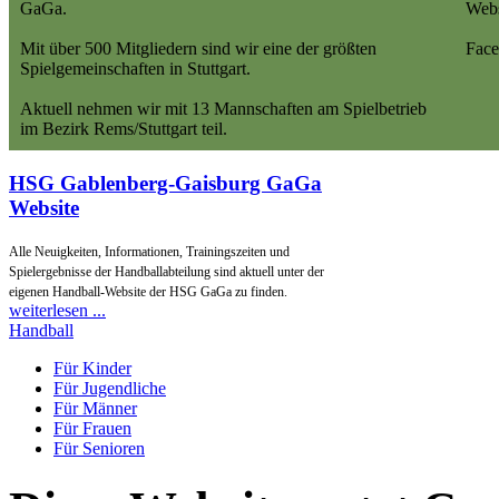
GaGa.
Webs
Mit über 500 Mitgliedern sind wir eine der größten
Face
Spielgemeinschaften in Stuttgart.
Aktuell nehmen wir mit 13 Mannschaften am Spielbetrieb
im Bezirk Rems/Stuttgart teil.
HSG Gablenberg-Gaisburg GaGa
Website
Alle Neuigkeiten, Informationen, Trainingszeiten und
Spielergebnisse der Handballabteilung sind aktuell unter der
eigenen Handball-Website der HSG GaGa zu finden.
weiterlesen ...
Handball
Für Kinder
Für Jugendliche
Für Männer
Für Frauen
Für Senioren