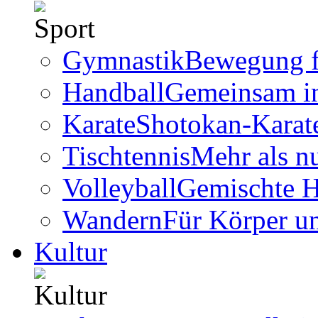
Gymnastik
Bewegung f
Handball
Gemeinsam i
Karate
Shotokan-Karate
Tischtennis
Mehr als n
Volleyball
Gemischte 
Wandern
Für Körper u
Kultur