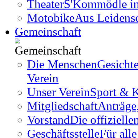
Theater
S'Kommödle in 
Motobike
Aus Leidens
Gemeinschaft
Die Menschen
Gesicht
Verein
Unser Verein
Sport & K
Mitgliedschaft
Anträge
Vorstand
Die offizielle
Geschäftsstelle
Für all