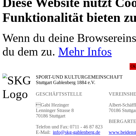
Diese Website nutzt Co
Funktionalität bieten z
Wenn du deine Browsereinst
du dem zu.
Mehr Infos
Ok
SPORT-UND KULTURGEMEINSCHAFT
Stuttgart Gablenberg 1884 e.V.
GESCHÄFTSSTELLE
VEREINSHE
Gabi Hezinger
Albert-Schäffl
Lenninger Strasse 8
70186 Stuttga
70186 Stuttgart
BIERGART
Telefon und Fax: 0711 - 46 87 823
E-Mail:
info@skg-gablenberg.de
www.beidenst