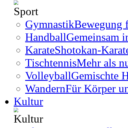
Gymnastik
Bewegung f
Handball
Gemeinsam i
Karate
Shotokan-Karate
Tischtennis
Mehr als n
Volleyball
Gemischte 
Wandern
Für Körper u
Kultur