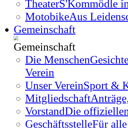
Theater
S'Kommödle in 
Motobike
Aus Leidens
Gemeinschaft
Die Menschen
Gesicht
Verein
Unser Verein
Sport & K
Mitgliedschaft
Anträge
Vorstand
Die offizielle
Geschäftsstelle
Für all